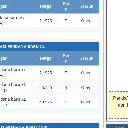
Poi
ngan
Harga
Status
n
rdana baru BYU
21.525
5
Open
Hari
ASI PERDANA BARU XL
Poi
ngan
Harga
Status
n
erdana baru XL
21.525
5
Open
Hari
erdana baru XL
25.525
5
Open
 Hari
Pendaf
erdana baru XL
40.525
5
Open
 Hari
dan 
ASI PERDANA BARU AXIS