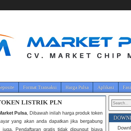
eposite
Format Transaksi
Harga Pulsa
Aplikasi
Fasi
OKEN LISTRIK PLN
Market Pulsa
, Dibawah inilah harga produk token
DOWNL
prabayar yang akan anda dapatkan jika bergabung
Downlo
juga. Pendaftaran gratis tidak dipungut biaya