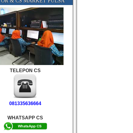
OR & CS MARKET PULSA
TELEPON CS
081335636664
WHATSAPP CS