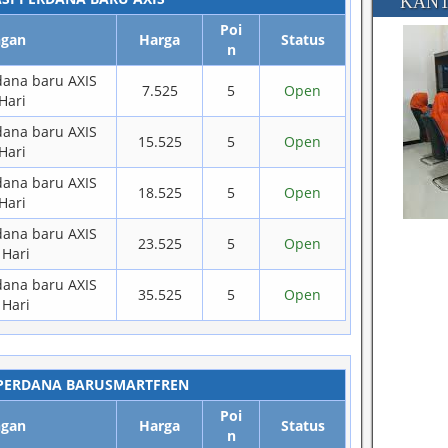
KANT
Poi
ngan
Harga
Status
n
rdana baru AXIS
7.525
5
Open
Hari
rdana baru AXIS
15.525
5
Open
Hari
rdana baru AXIS
18.525
5
Open
Hari
rdana baru AXIS
23.525
5
Open
 Hari
rdana baru AXIS
35.525
5
Open
 Hari
 PERDANA BARUSMARTFREN
Poi
ngan
Harga
Status
n