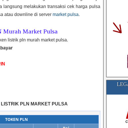
sa langsung melakukan transaksi cek harga pulsa
a atau downline di server
market pulsa
.
N Murah Market Pulsa
ken listrik pln murah market pulsa.
abayar
IN
LEG
LISTRIK PLN MARKET PULSA
TOKEN PLN