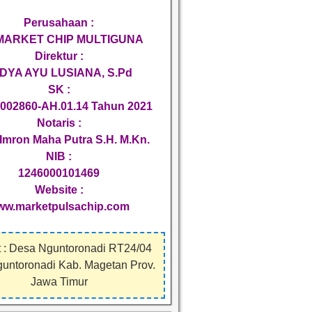
Perusahaan :
 MARKET CHIP MULTIGUNA
Direktur :
DYA AYU LUSIANA, S.Pd
SK :
002860-AH.01.14 Tahun 2021
Notaris :
Imron Maha Putra S.H. M.Kn.
NIB :
1246000101469
Website :
ww.marketpulsachip.com
 : Desa Nguntoronadi RT24/04
guntoronadi Kab. Magetan Prov.
Jawa Timur