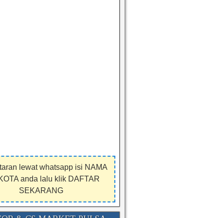
taran lewat whatsapp isi NAMA
KOTA anda lalu klik DAFTAR
SEKARANG