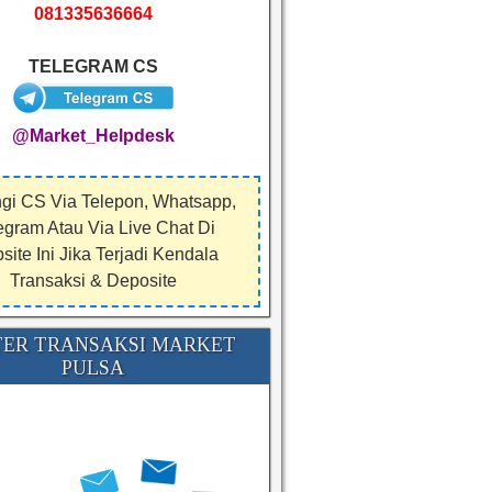
081335636664
TELEGRAM CS
@Market_Helpdesk
gi CS Via Telepon, Whatsapp,
egram Atau Via Live Chat Di
ite Ini Jika Terjadi Kendala
Transaksi & Deposite
ER TRANSAKSI MARKET
PULSA