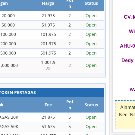
Poi
ngan
Harga
Status
n
 20.000
21.975
2
Open
CV.
 50.000
51.975
2
Open
WI
100.000
101.975
2
Open
200.000
201.975
2
Open
AHU-0
500.000
501.975
2
Open
Dedy 
1.001.9
.000.000
2
Open
75
w
TOKEN PERTAGAS
Poi
uk
Fee
Status
n
Alamat
Kec. N
AGAS 20K
21.875
5
Open
AGAS 50K
51.675
5
Open