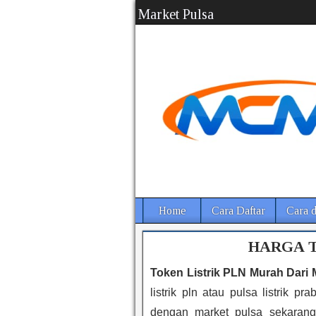
Market Pulsa
Home
Cara Daftar
Cara d
HARGA T
Token Listrik PLN Murah Dari 
listrik pln atau pulsa listrik 
dengan market pulsa sekarang 