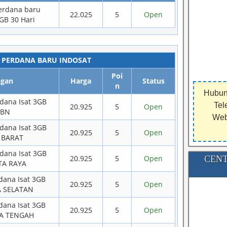
Perdana baru
22.025
5
Open
B 30 Hari
I PERDANA BARU INDOSAT
Poi
ngan
Harga
Status
n
Hubun
rdana Isat 3GB
Tel
20.925
5
Open
JBN
Webs
rdana Isat 3GB
20.925
5
Open
 BARAT
rdana Isat 3GB
20.925
5
Open
CENT
TA RAYA
rdana Isat 3GB
20.925
5
Open
 SELATAN
rdana Isat 3GB
20.925
5
Open
A TENGAH