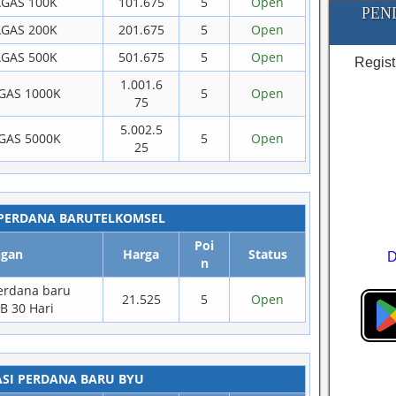
GAS 100K
101.675
5
Open
PEN
GAS 200K
201.675
5
Open
GAS 500K
501.675
5
Open
Regist
1.001.6
GAS 1000K
5
Open
75
5.002.5
GAS 5000K
5
Open
25
 PERDANA BARUTELKOMSEL
Poi
ngan
Harga
Status
n
Perdana baru
21.525
5
Open
B 30 Hari
ASI PERDANA BARU BYU