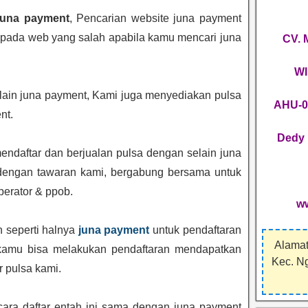
juna payment
, Pencarian website juna payment
 pada web yang salah apabila kamu mencari juna
CV.
WI
elain juna payment, Kami juga menyediakan pulsa
AHU-0
nt.
Dedy 
ndaftar dan berjualan pulsa dengan selain juna
 dengan tawaran kami, bergabung bersama untuk
perator & ppob.
w
 seperti halnya
juna payment
untuk pendaftaran
Alamat
k kamu bisa melakukan pendaftaran mendapatkan
Kec. N
r pulsa kami.
ara daftar entah ini sama dengan juna payment