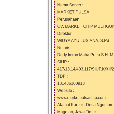
Nama Server :
MARKET PULSA
Perusahaan :
CV. MARKET CHIP MULTIGU
Direktur :
WIDYA AYU LUSIANA, S.Pd
Notaris :
Dedy Imron Maha Putra S.H. M
SIUP :
417/13.14/403.117/SIUP.K/XII/
TDP :
131436100918
Website :
www.marketpulsachip.com
Alamat Kantor : Desa Nguntor
Magetan, Jawa Timur