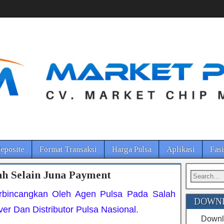
eposite
Format Transaksi
Harga Pulsa
Aplikasi
Fasi
h Selain Juna Payment
rbincangkan Oleh Agen Pulsa Pada Salah
DOWNL
er Dan Distributor Pulsa Nasional.
Downlo