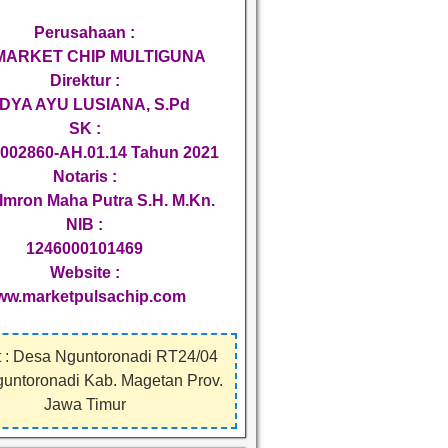
Perusahaan :
 MARKET CHIP MULTIGUNA
Direktur :
DYA AYU LUSIANA, S.Pd
SK :
002860-AH.01.14 Tahun 2021
Notaris :
Imron Maha Putra S.H. M.Kn.
NIB :
1246000101469
Website :
ww.marketpulsachip.com
 : Desa Nguntoronadi RT24/04
guntoronadi Kab. Magetan Prov.
Jawa Timur