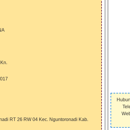
NA
.Kn.
2017
Hubun
Tel
Webs
onadi RT 26 RW 04 Kec. Nguntoronadi Kab.