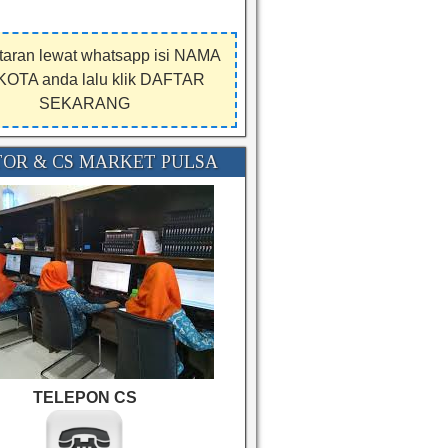
taran lewat whatsapp isi NAMA
KOTA anda lalu klik DAFTAR
SEKARANG
OR & CS MARKET PULSA
TELEPON CS