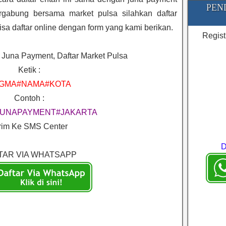
PEN
rgabung bersama market pulsa silahkan daftar
isa daftar online dengan form yang kami berikan.
Regist
 Juna Payment, Daftar Market Pulsa
Ketik :
REGMA#NA
GMA#NAMA#KOTA
Contoh :
REGMA#
UNAPAYMENT#JAKARTA
rim Ke SMS Center
TAR VIA WHATSAPP