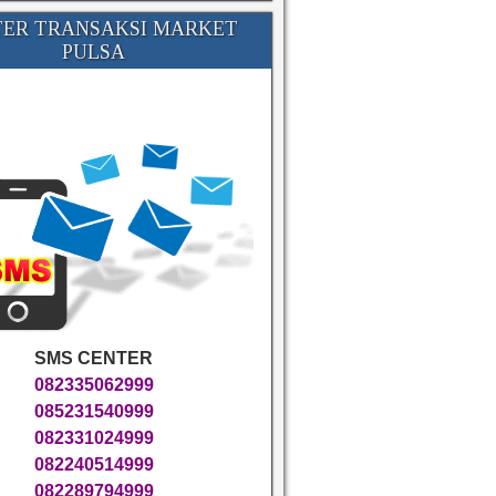
ER TRANSAKSI MARKET
PULSA
SMS CENTER
082335062999
085231540999
082331024999
082240514999
082289794999