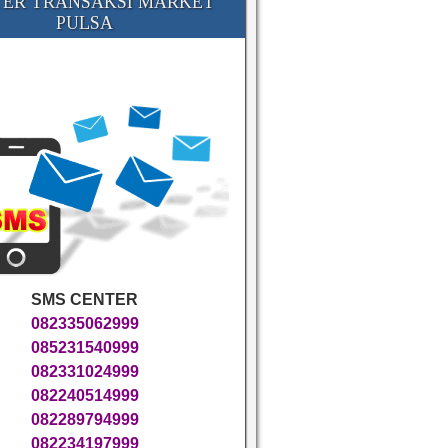
ER TRANSAKSI MARKET
PULSA
SMS CENTER
082335062999
085231540999
082331024999
082240514999
082289794999
082234197999