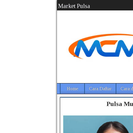
Market Pulsa
Home
Cara Daftar
Cara d
Pulsa Mu