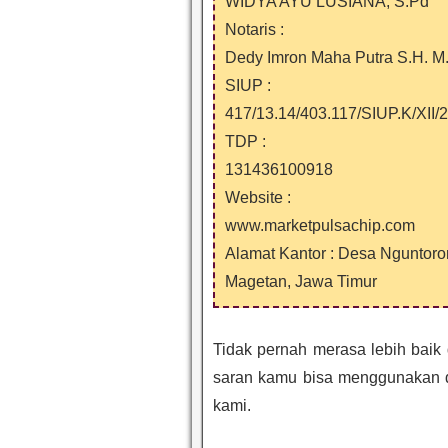
WIDYA AYU LUSIANA, S.Pd
Notaris :
Dedy Imron Maha Putra S.H. M
SIUP :
417/13.14/403.117/SIUP.K/XII/
TDP :
131436100918
Website :
www.marketpulsachip.com
Alamat Kantor : Desa Nguntor
Magetan, Jawa Timur
Tidak pernah merasa lebih baik
saran kamu bisa menggunakan du
kami.