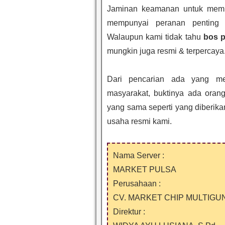
Jaminan keamanan untuk memula
mempunyai peranan penting 
Walaupun kami tidak tahu
bos p
mungkin juga resmi & terpercaya
Dari pencarian ada yang me
masyarakat, buktinya ada oran
yang sama seperti yang diberikan
usaha resmi kami.
Nama Server :
MARKET PULSA
Perusahaan :
CV. MARKET CHIP MULTIGU
Direktur :