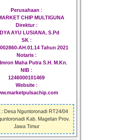
Perusahaan :
 MARKET CHIP MULTIGUNA
Direktur :
DYA AYU LUSIANA, S.Pd
SK :
002860-AH.01.14 Tahun 2021
Notaris :
Imron Maha Putra S.H. M.Kn.
NIB :
1246000101469
Website :
ww.marketpulsachip.com
 : Desa Nguntoronadi RT24/04
guntoronadi Kab. Magetan Prov.
Jawa Timur