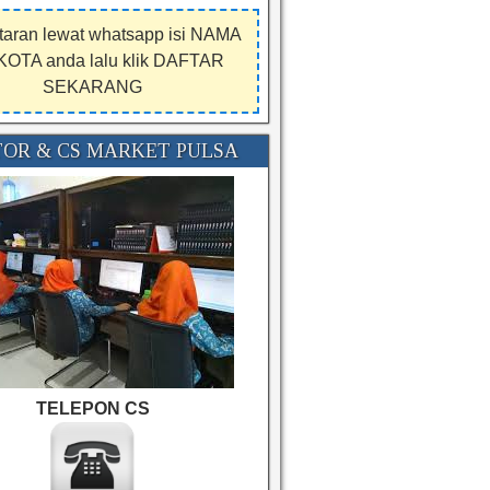
taran lewat whatsapp isi NAMA
KOTA anda lalu klik DAFTAR
SEKARANG
OR & CS MARKET PULSA
TELEPON CS