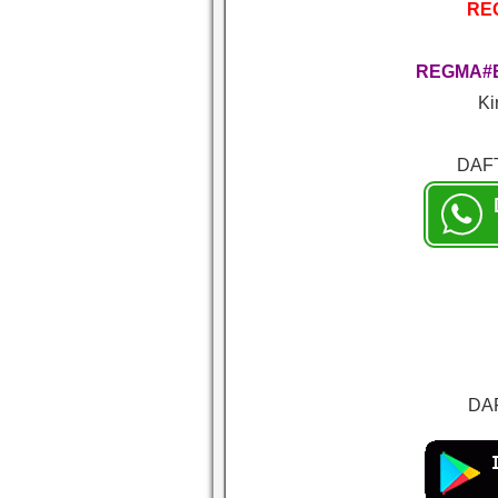
RE
REGMA#
Ki
DAF
DAF