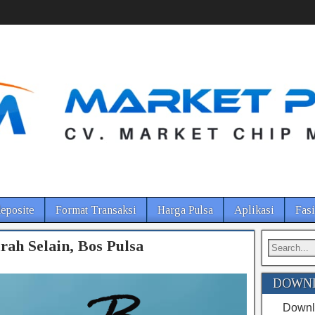
eposite
Format Transaksi
Harga Pulsa
Aplikasi
Fasi
rah Selain, Bos Pulsa
DOWNL
Downlo