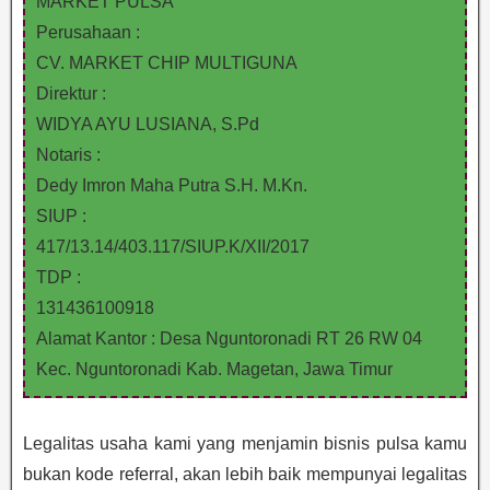
MARKET PULSA
Perusahaan :
CV. MARKET CHIP MULTIGUNA
Direktur :
WIDYA AYU LUSIANA, S.Pd
Notaris :
Dedy Imron Maha Putra S.H. M.Kn.
SIUP :
417/13.14/403.117/SIUP.K/XII/2017
TDP :
131436100918
Alamat Kantor : Desa Nguntoronadi RT 26 RW 04
Kec. Nguntoronadi Kab. Magetan, Jawa Timur
Legalitas usaha kami yang menjamin bisnis pulsa kamu
bukan kode referral, akan lebih baik mempunyai legalitas