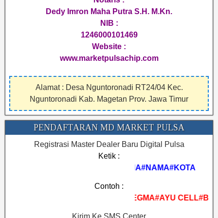
Dedy Imron Maha Putra S.H. M.Kn.
NIB :
1246000101469
Website :
www.marketpulsachip.com
Alamat : Desa Nguntoronadi RT24/04 Kec.
Nguntoronadi Kab. Magetan Prov. Jawa Timur
PENDAFTARAN MD MARKET PULSA
Registrasi Master Dealer Baru Digital Pulsa
Ketik :
REGMA#NAMA#KOTA
Contoh :
REGMA#AYU CELL#BIMA
Kirim Ke SMS Center