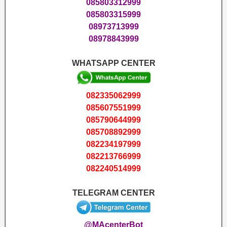
085803312999
085803315999
08973713999
08978843999
WHATSAPP CENTER
082335062999
085607551999
085790644999
085708892999
082234197999
082213766999
082240514999
TELEGRAM CENTER
@MAcenterBot