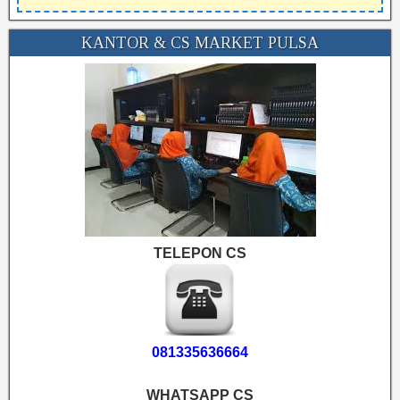
KANTOR & CS MARKET PULSA
TELEPON CS
081335636664
WHATSAPP CS