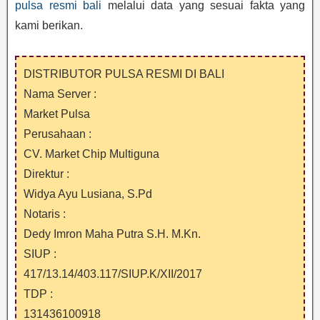
pulsa resmi bali
melalui data yang sesuai fakta yang
kami berikan.
DISTRIBUTOR PULSA RESMI DI BALI
Nama Server :
Market Pulsa
Perusahaan :
CV. Market Chip Multiguna
Direktur :
Widya Ayu Lusiana, S.Pd
Notaris :
Dedy Imron Maha Putra S.H. M.Kn.
SIUP :
417/13.14/403.117/SIUP.K/XII/2017
TDP :
131436100918