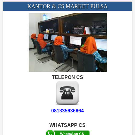
KANTOR & CS MARKET PULSA
TELEPON CS
081335636664
WHATSAPP CS