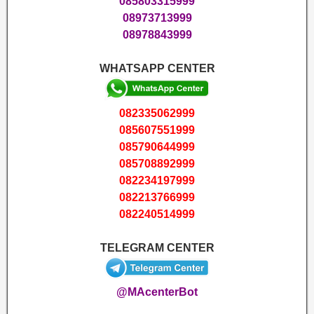
085803315999
08973713999
08978843999
WHATSAPP CENTER
082335062999
085607551999
085790644999
085708892999
082234197999
082213766999
082240514999
TELEGRAM CENTER
@MAcenterBot