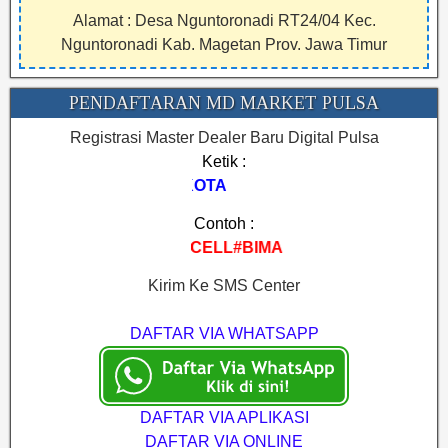
Alamat : Desa Nguntoronadi RT24/04 Kec.
Nguntoronadi Kab. Magetan Prov. Jawa Timur
PENDAFTARAN MD MARKET PULSA
Registrasi Master Dealer Baru Digital Pulsa
Ketik :
REGMA#NAMA#KOTA
Contoh :
GMA#AYU CELL#BIMA
Kirim Ke SMS Center
DAFTAR VIA WHATSAPP
DAFTAR VIA APLIKASI
DAFTAR VIA ONLINE