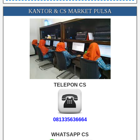
KANTOR & CS MARKET PULSA
TELEPON CS
081335636664
WHATSAPP CS