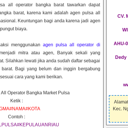
a all operator bangka barat tawarkan dapat
angka barat, karena kami adalah agen pulsa all
CV.
nasional. Keuntungan bagi anda karena jadi agen
ipungut biaya.
WI
AHU-0
nsaksi menggunakan
agen pulsa all operator di
enjadi mitra atau agen, Banyak sekali yang
Dedy 
. Silahkan lewati jika anda sudah daftar sebagai
a barat. Bagi yang belum dan inggin bergabung
sesuai cara yang kami berikan.
w
 All Operator Bangka Market Pulsa
Ketik :
Alamat
GMA#NAMA#KOTA
Kec. N
Contoh :
LPULSA#KEPULAUANRIAU