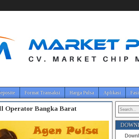
eposite
Format Transaksi
Harga Pulsa
Aplikasi
Fasi
ll Operator Bangka Barat
DOWNL
Downlo