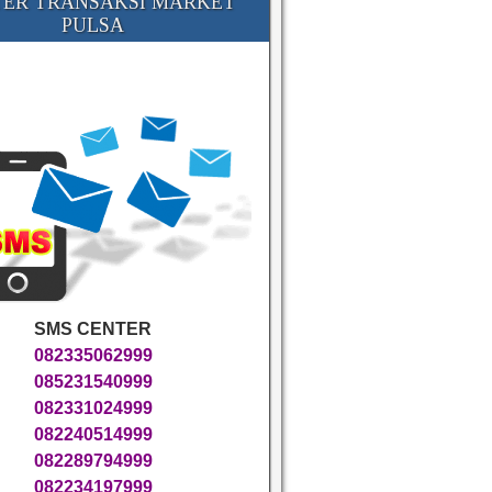
ER TRANSAKSI MARKET
PULSA
SMS CENTER
082335062999
085231540999
082331024999
082240514999
082289794999
082234197999