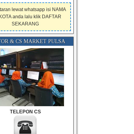
taran lewat whatsapp isi NAMA
KOTA anda lalu klik DAFTAR
SEKARANG
OR & CS MARKET PULSA
TELEPON CS