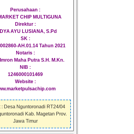
Perusahaan :
 MARKET CHIP MULTIGUNA
Direktur :
DYA AYU LUSIANA, S.Pd
SK :
002860-AH.01.14 Tahun 2021
Notaris :
Imron Maha Putra S.H. M.Kn.
NIB :
1246000101469
Website :
ww.marketpulsachip.com
 : Desa Nguntoronadi RT24/04
guntoronadi Kab. Magetan Prov.
Jawa Timur