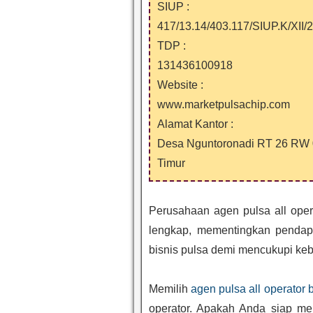
SIUP :
417/13.14/403.117/SIUP.K/XII/
TDP :
131436100918
Website :
www.marketpulsachip.com
Alamat Kantor :
Desa Nguntoronadi RT 26 RW 
Timur
Perusahaan agen pulsa all ope
lengkap, mementingkan pendap
bisnis pulsa demi mencukupi keb
Memilih
agen pulsa all operator 
operator. Apakah Anda siap men