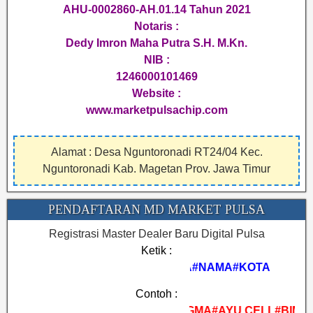
AHU-0002860-AH.01.14 Tahun 2021
Notaris :
Dedy Imron Maha Putra S.H. M.Kn.
NIB :
1246000101469
Website :
www.marketpulsachip.com
Alamat : Desa Nguntoronadi RT24/04 Kec.
Nguntoronadi Kab. Magetan Prov. Jawa Timur
PENDAFTARAN MD MARKET PULSA
Registrasi Master Dealer Baru Digital Pulsa
Ketik :
REGMA#NAMA#KOTA
Contoh :
REGMA#AYU CELL#BIMA