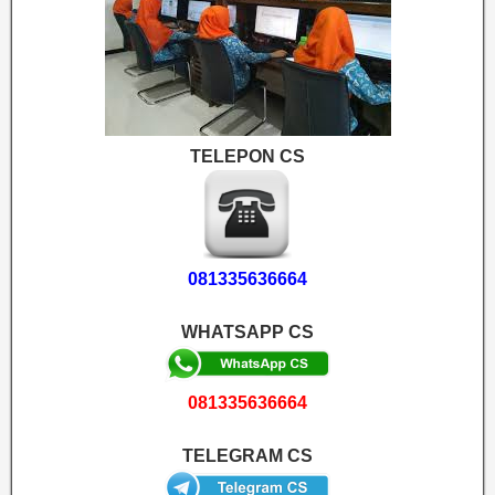
TELEPON CS
081335636664
WHATSAPP CS
081335636664
TELEGRAM CS