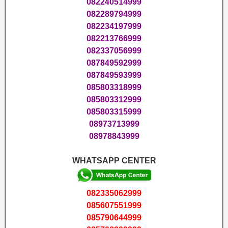
082240514999
082289794999
082234197999
082213766999
082337056999
087849592999
087849593999
085803318999
085803312999
085803315999
08973713999
08978843999
WHATSAPP CENTER
082335062999
085607551999
085790644999