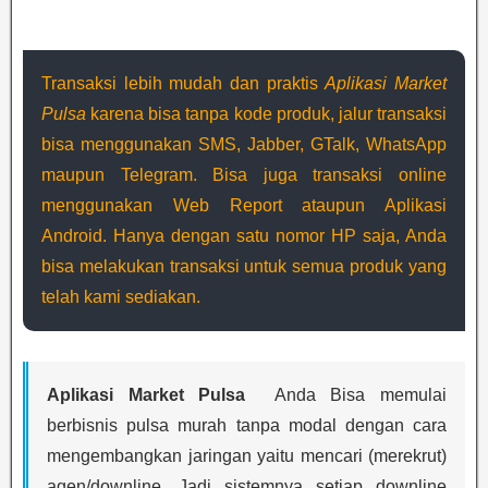
Transaksi lebih mudah dan praktis
Aplikasi Market
Pulsa
karena bisa tanpa kode produk, jalur transaksi
bisa menggunakan SMS, Jabber, GTalk, WhatsApp
maupun Telegram. Bisa juga transaksi online
menggunakan Web Report ataupun Aplikasi
Android. Hanya dengan satu nomor HP saja, Anda
bisa melakukan transaksi untuk semua produk yang
telah kami sediakan.
Aplikasi Market Pulsa
Anda Bisa memulai
berbisnis pulsa murah tanpa modal dengan cara
mengembangkan jaringan yaitu mencari (merekrut)
agen/downline. Jadi sistemnya setiap downline