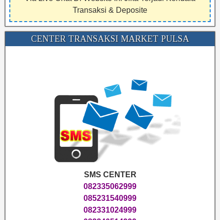
Transaksi & Deposite
CENTER TRANSAKSI MARKET PULSA
SMS CENTER
082335062999
085231540999
082331024999