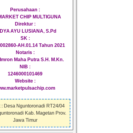
Perusahaan :
 MARKET CHIP MULTIGUNA
Direktur :
DYA AYU LUSIANA, S.Pd
SK :
002860-AH.01.14 Tahun 2021
Notaris :
Imron Maha Putra S.H. M.Kn.
NIB :
1246000101469
Website :
ww.marketpulsachip.com
 : Desa Nguntoronadi RT24/04
guntoronadi Kab. Magetan Prov.
Jawa Timur