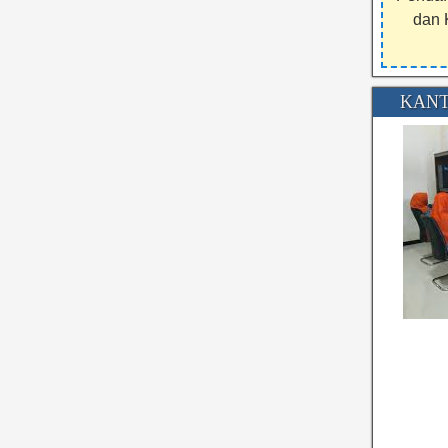
dan 
KANT