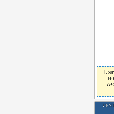
Hubun
Tel
Webs
CENT