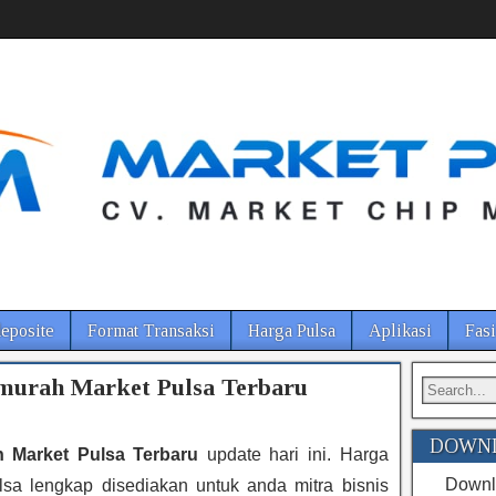
eposite
Format Transaksi
Harga Pulsa
Aplikasi
Fasi
murah Market Pulsa Terbaru
DOWNL
 Market Pulsa Terbaru
update hari ini. Harga
Downlo
lsa lengkap disediakan untuk anda mitra bisnis