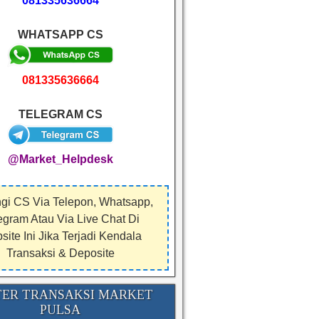
081335636664
WHATSAPP CS
081335636664
TELEGRAM CS
@Market_Helpdesk
gi CS Via Telepon, Whatsapp,
egram Atau Via Live Chat Di
ite Ini Jika Terjadi Kendala
Transaksi & Deposite
ER TRANSAKSI MARKET
PULSA